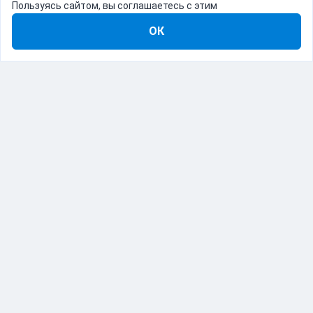
Пользуясь сайтом, вы соглашаетесь с этим
ОК
8-800-555-22-41
Демо Catapulto
Для кого
Тарифы
Информация
О компании
192012, Санкт-Петербург, пр. Обуховской Обороны, 120Б
© Catapulto 2013-
2026