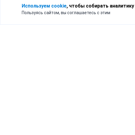
Используем cookie
, чтобы собирать аналитику
Пользуясь сайтом, вы соглашаетесь с этим
Для кого
Тарифы
Бизнесу
Доставка по России
Частным лицам
Интернет-магазинам
Доставка для бизнеса
192012, Санк
и интернет-магазинов