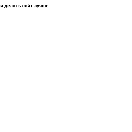
 и делать сайт лучше
Информация
О компании
Новости
Что такое Catapulto
Частые вопросы
Службы доставки
Реферальная программа
Нам доверяют
Публичная оферта
Кейсы
Политика обработки
Блог
персональных данных
Контакты
т-Петербург, пр. Обуховской Обороны, 120Б