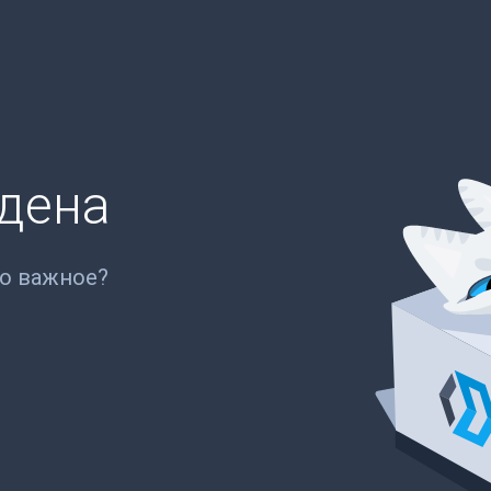
йдена
то важное?