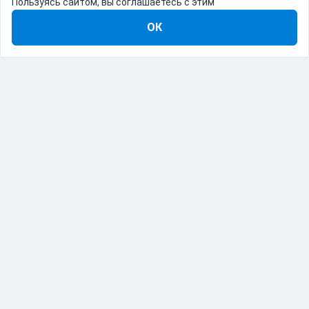
Пользуясь сайтом, вы соглашаетесь с этим
ОК
8-800-555-22-41
Демо Catapulto
Для кого
Тарифы
Информация
О компании
192012, Санкт-Петербург, пр. Обуховской Обороны, 120Б
© Catapulto 2013-
2026