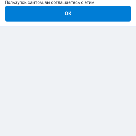
Пользуясь сайтом, вы соглашаетесь с этим
ОК
8-800-555-22-41
Демо Catapulto
Для кого
Тарифы
Информация
О компании
192012, Санкт-Петербург, пр. Обуховской Обороны, 120Б
© Catapulto 2013-
2026