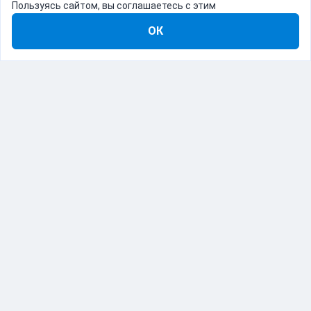
Пользуясь сайтом, вы соглашаетесь с этим
ОК
8-800-555-22-41
Демо Catapulto
Для кого
Тарифы
Информация
О компании
192012, Санкт-Петербург, пр. Обуховской Обороны, 120Б
© Catapulto 2013-
2026