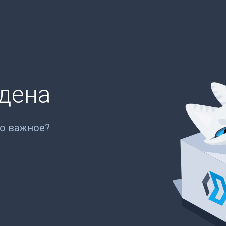
йдена
то важное?