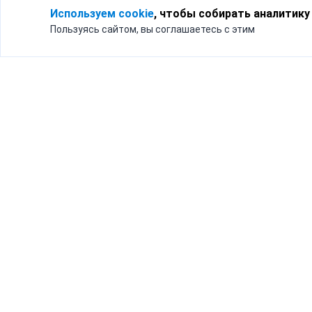
Используем cookie
, чтобы собирать аналитику
Пользуясь сайтом, вы соглашаетесь с этим
Для кого
Тарифы
Бизнесу
Доставка по России
Частным лицам
Интернет-магазинам
Доставка для бизнеса
192012, Санк
и интернет-магазинов