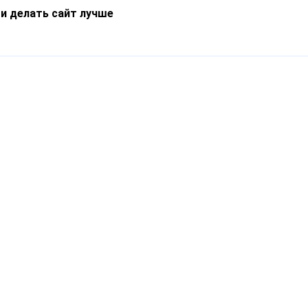
 и делать сайт лучше
Информация
О компании
Новости
Что такое Catapulto
Частые вопросы
Службы доставки
Реферальная программа
Нам доверяют
Публичная оферта
Кейсы
Политика обработки
Блог
персональных данных
Контакты
т-Петербург, пр. Обуховской Обороны, 120Б