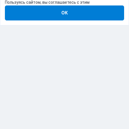
Пользуясь сайтом, вы соглашаетесь с этим
ОК
8-800-555-22-41
Демо Catapulto
Для кого
Тарифы
Информация
О компании
192012, Санкт-Петербург, пр. Обуховской Обороны, 120Б
© Catapulto 2013-
2026