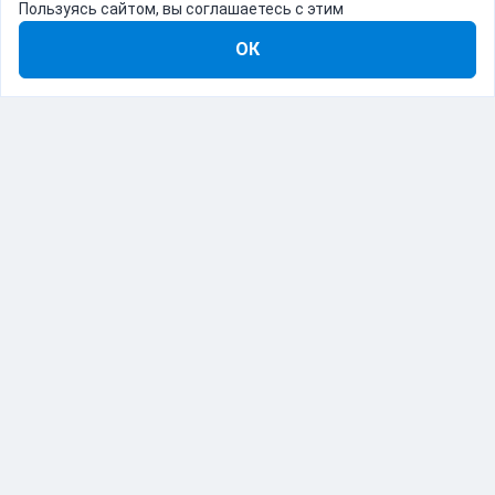
Пользуясь сайтом, вы соглашаетесь с этим
ОК
8-800-555-22-41
Демо Catapulto
Для кого
Тарифы
Информация
О компании
192012, Санкт-Петербург, пр. Обуховской Обороны, 120Б
© Catapulto 2013-
2026