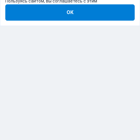
Пользуясь сайтом, вы соглашаетесь с этим
ОК
8-800-555-22-41
Демо Catapulto
Для кого
Тарифы
Информация
О компании
192012, Санкт-Петербург, пр. Обуховской Обороны, 120Б
© Catapulto 2013-
2026