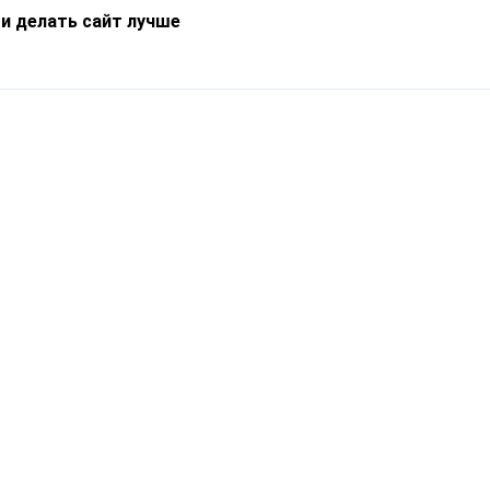
 и делать сайт лучше
Информация
О компании
Новости
Что такое Catapulto
Частые вопросы
Службы доставки
Реферальная программа
Нам доверяют
Публичная оферта
Кейсы
Политика обработки
Блог
персональных данных
Контакты
т-Петербург, пр. Обуховской Обороны, 120Б