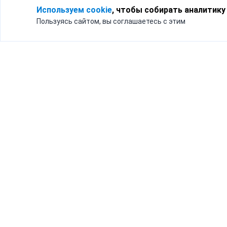
Используем cookie
, чтобы собирать аналитику
Пользуясь сайтом, вы соглашаетесь с этим
Для кого
Тарифы
Бизнесу
Доставка по России
Частным лицам
Интернет-магазинам
Доставка для бизнеса
192012, Санк
и интернет-магазинов