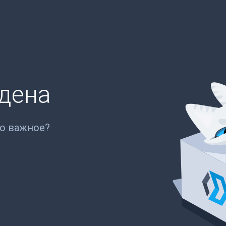
йдена
то важное?