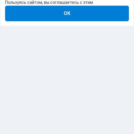
Пользуясь сайтом, вы соглашаетесь с этим
ОК
8-800-555-22-41
Демо Catapulto
Для кого
Тарифы
Информация
О компании
192012, Санкт-Петербург, пр. Обуховской Обороны, 120Б
© Catapulto 2013-
2026