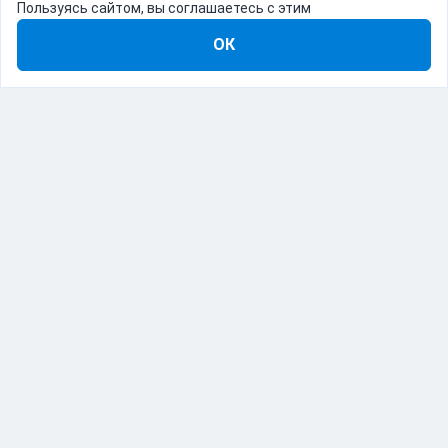
Пользуясь сайтом, вы соглашаетесь с этим
ОК
8-800-555-22-41
Демо Catapulto
Для кого
Тарифы
Информация
О компании
192012, Санкт-Петербург, пр. Обуховской Обороны, 120Б
© Catapulto 2013-
2026