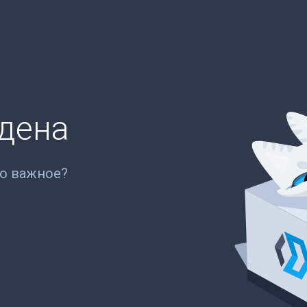
йдена
то важное?