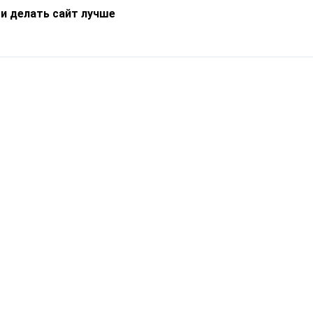
 и делать сайт лучше
Информация
О компании
Новости
Что такое Catapulto
Частые вопросы
Службы доставки
Реферальная программа
Нам доверяют
Публичная оферта
Кейсы
Политика обработки
Блог
персональных данных
Контакты
т-Петербург, пр. Обуховской Обороны, 120Б