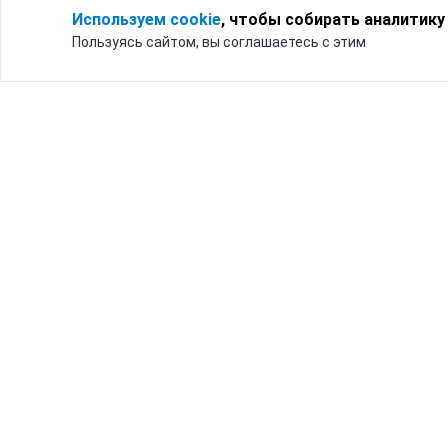
Используем cookie
, чтобы собирать аналитику
Пользуясь сайтом, вы соглашаетесь с этим
Для кого
Тарифы
Бизнесу
Доставка по России
Частным лицам
Интернет-магазинам
Доставка для бизнеса
192012, Санк
и интернет-магазинов