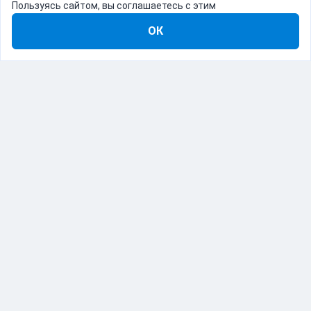
Пользуясь сайтом, вы соглашаетесь с этим
ОК
8-800-555-22-41
Демо Catapulto
Для кого
Тарифы
Информация
О компании
192012, Санкт-Петербург, пр. Обуховской Обороны, 120Б
© Catapulto 2013-
2026