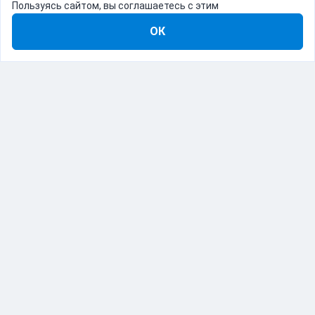
Пользуясь сайтом, вы соглашаетесь с этим
ОК
8-800-555-22-41
Демо Catapulto
Для кого
Тарифы
Информация
О компании
192012, Санкт-Петербург, пр. Обуховской Обороны, 120Б
© Catapulto 2013-
2026