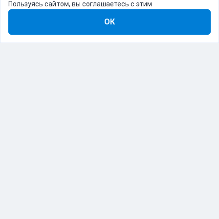
Пользуясь сайтом, вы соглашаетесь с этим
ОК
8-800-555-22-41
Демо Catapulto
Для кого
Тарифы
Информация
О компании
192012, Санкт-Петербург, пр. Обуховской Обороны, 120Б
© Catapulto 2013-
2026