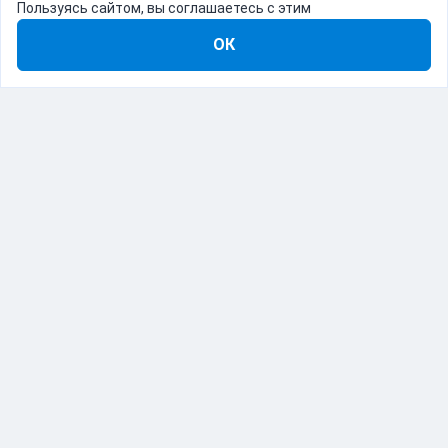
Пользуясь сайтом, вы соглашаетесь с этим
ОК
8-800-555-22-41
Демо Catapulto
Для кого
Тарифы
Информация
О компании
192012, Санкт-Петербург, пр. Обуховской Обороны, 120Б
© Catapulto 2013-
2026