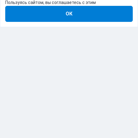
Пользуясь сайтом, вы соглашаетесь с этим
ОК
8-800-555-22-41
Демо Catapulto
Для кого
Тарифы
Информация
О компании
192012, Санкт-Петербург, пр. Обуховской Обороны, 120Б
© Catapulto 2013-
2026