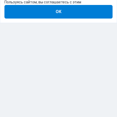
Пользуясь сайтом, вы соглашаетесь с этим
ОК
8-800-555-22-41
Демо Catapulto
Для кого
Тарифы
Информация
О компании
192012, Санкт-Петербург, пр. Обуховской Обороны, 120Б
© Catapulto 2013-
2026