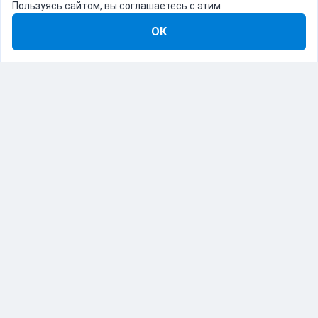
Пользуясь сайтом, вы соглашаетесь с этим
ОК
8-800-555-22-41
Демо Catapulto
Для кого
Тарифы
Информация
О компании
192012, Санкт-Петербург, пр. Обуховской Обороны, 120Б
© Catapulto 2013-
2026