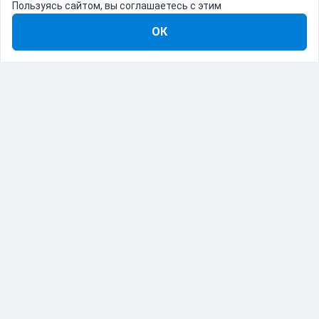
Пользуясь сайтом, вы соглашаетесь с этим
ОК
8-800-555-22-41
Демо Catapulto
Для кого
Тарифы
Информация
О компании
192012, Санкт-Петербург, пр. Обуховской Обороны, 120Б
© Catapulto 2013-
2026