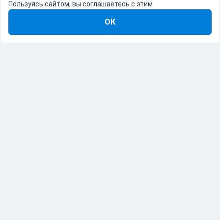
Пользуясь сайтом, вы соглашаетесь с этим
ОК
8-800-555-22-41
Демо Catapulto
Для кого
Тарифы
Информация
О компании
192012, Санкт-Петербург, пр. Обуховской Обороны, 120Б
© Catapulto 2013-
2026