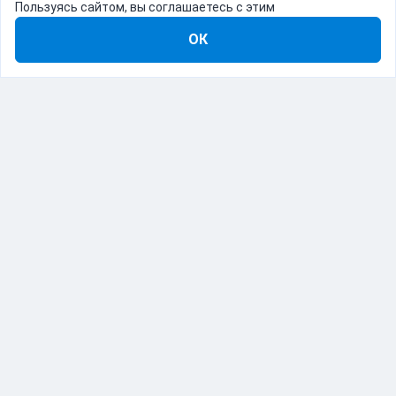
Пользуясь сайтом, вы соглашаетесь с этим
ОК
8-800-555-22-41
Демо Catapulto
Для кого
Тарифы
Информация
О компании
192012, Санкт-Петербург, пр. Обуховской Обороны, 120Б
© Catapulto 2013-
2026