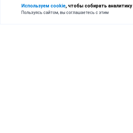
Используем cookie
, чтобы собирать аналитику
Пользуясь сайтом, вы соглашаетесь с этим
Для кого
Тарифы
Бизнесу
Доставка по России
Частным лицам
Интернет-магазинам
Доставка для бизнеса
192012, Санк
и интернет-магазинов