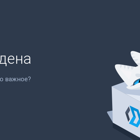
йдена
то важное?