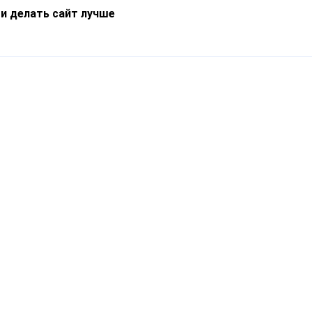
 и делать сайт лучше
Информация
О компании
Новости
Что такое Catapulto
Частые вопросы
Службы доставки
Реферальная программа
Нам доверяют
Публичная оферта
Кейсы
Политика обработки
Блог
персональных данных
Контакты
т-Петербург, пр. Обуховской Обороны, 120Б