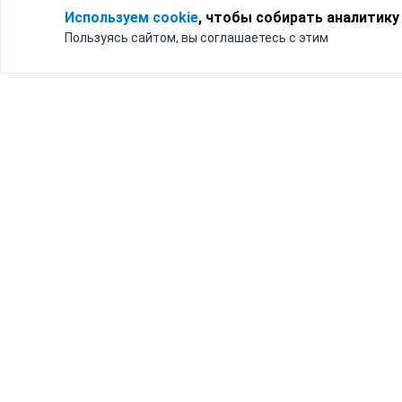
Используем cookie
, чтобы собирать аналитику
Пользуясь сайтом, вы соглашаетесь с этим
Для кого
Тарифы
Бизнесу
Доставка по России
Частным лицам
Интернет-магазинам
Доставка для бизнеса
192012, Санк
и интернет-магазинов