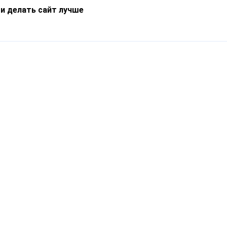
 и делать сайт лучше
Информация
О компании
Новости
Что такое Catapulto
Частые вопросы
Службы доставки
Реферальная программа
Нам доверяют
Публичная оферта
Кейсы
Политика обработки
Блог
персональных данных
Контакты
т-Петербург, пр. Обуховской Обороны, 120Б