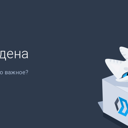
йдена
то важное?