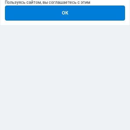
Пользуясь сайтом, вы соглашаетесь с этим
ОК
8-800-555-22-41
Демо Catapulto
Для кого
Тарифы
Информация
О компании
192012, Санкт-Петербург, пр. Обуховской Обороны, 120Б
© Catapulto 2013-
2026