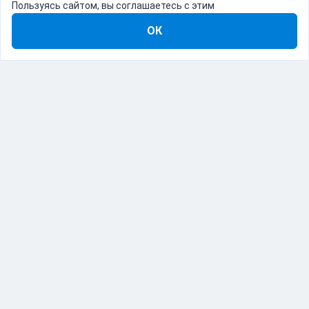
Пользуясь сайтом, вы соглашаетесь с этим
ОК
8-800-555-22-41
Демо Catapulto
Для кого
Тарифы
Информация
О компании
192012, Санкт-Петербург, пр. Обуховской Обороны, 120Б
© Catapulto 2013-
2026