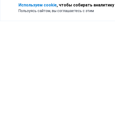
Используем cookie
, чтобы собирать аналитику
Пользуясь сайтом, вы соглашаетесь с этим
Для кого
Тарифы
Бизнесу
Доставка по России
Частным лицам
Интернет-магазинам
Доставка для бизнеса
192012, Санк
и интернет-магазинов