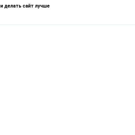
 и делать сайт лучше
Информация
О компании
Новости
Что такое Catapulto
Частые вопросы
Службы доставки
Реферальная программа
Нам доверяют
Публичная оферта
Кейсы
Политика обработки
Блог
персональных данных
Контакты
т-Петербург, пр. Обуховской Обороны, 120Б