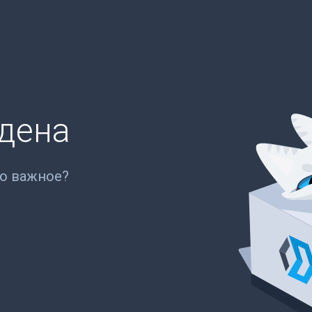
йдена
то важное?