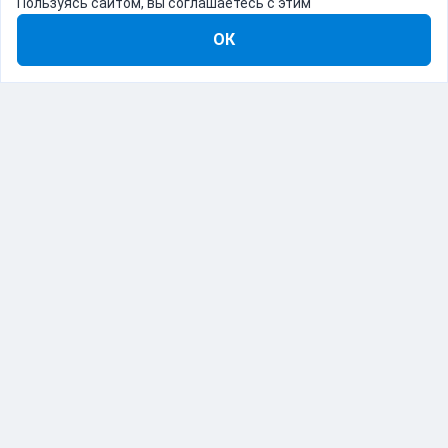
Пользуясь сайтом, вы соглашаетесь с этим
ОК
8-800-555-22-41
Демо Catapulto
Для кого
Тарифы
Информация
О компании
192012, Санкт-Петербург, пр. Обуховской Обороны, 120Б
© Catapulto 2013-
2026