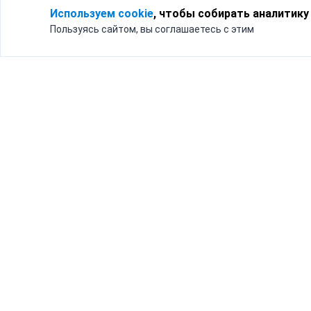
Используем cookie
, чтобы собирать аналитику
Пользуясь сайтом, вы соглашаетесь с этим
Для кого
Тарифы
Бизнесу
Доставка по России
Частным лицам
Интернет-магазинам
Доставка для бизнеса
192012, Санк
и интернет-магазинов