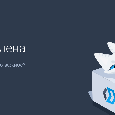
йдена
то важное?