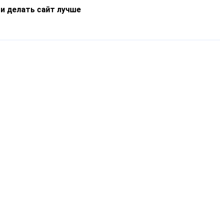
 и делать сайт лучше
Информация
О компании
Новости
Что такое Catapulto
Частые вопросы
Службы доставки
Реферальная программа
Нам доверяют
Публичная оферта
Кейсы
Политика обработки
Блог
персональных данных
Контакты
т-Петербург, пр. Обуховской Обороны, 120Б