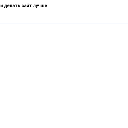
 и делать сайт лучше
Информация
О компании
Новости
Что такое Catapulto
Частые вопросы
Службы доставки
Реферальная программа
Нам доверяют
Публичная оферта
Кейсы
Политика обработки
Блог
персональных данных
Контакты
т-Петербург, пр. Обуховской Обороны, 120Б