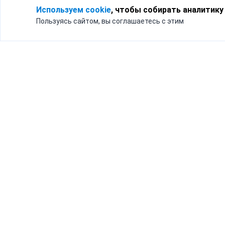
Используем cookie
, чтобы собирать аналитику
Пользуясь сайтом, вы соглашаетесь с этим
Для кого
Тарифы
Бизнесу
Доставка по России
Частным лицам
Интернет-магазинам
Доставка для бизнеса
192012, Санк
и интернет-магазинов