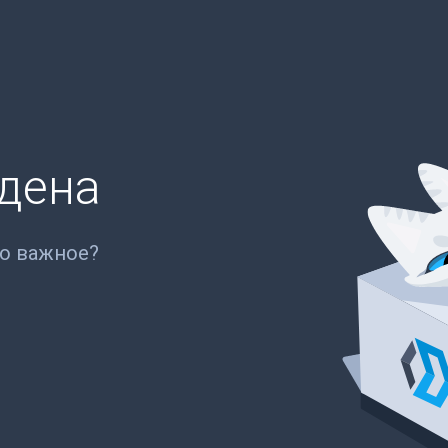
йдена
то важное?