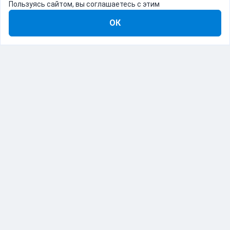
Пользуясь сайтом, вы соглашаетесь с этим
ОК
8-800-555-22-41
Демо Catapulto
Для кого
Тарифы
Информация
О компании
192012, Санкт-Петербург, пр. Обуховской Обороны, 120Б
© Catapulto 2013-
2026