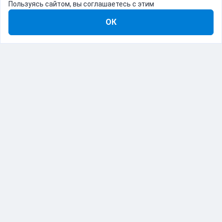
Пользуясь сайтом, вы соглашаетесь с этим
ОК
8-800-555-22-41
Демо Catapulto
Для кого
Тарифы
Информация
О компании
192012, Санкт-Петербург, пр. Обуховской Обороны, 120Б
© Catapulto 2013-
2026