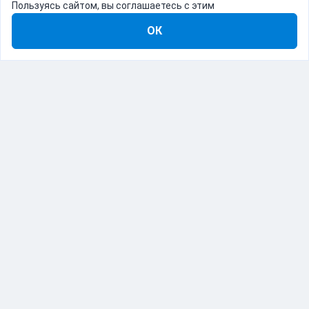
Пользуясь сайтом, вы соглашаетесь с этим
ОК
8-800-555-22-41
Демо Catapulto
Для кого
Тарифы
Информация
О компании
192012, Санкт-Петербург, пр. Обуховской Обороны, 120Б
© Catapulto 2013-
2026