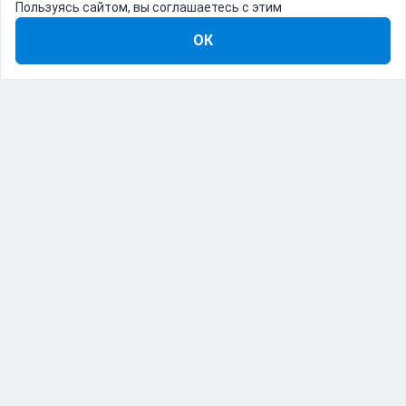
Пользуясь сайтом, вы соглашаетесь с этим
ОК
8-800-555-22-41
Демо Catapulto
Для кого
Тарифы
Информация
О компании
192012, Санкт-Петербург, пр. Обуховской Обороны, 120Б
© Catapulto 2013-
2026