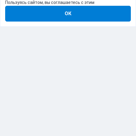
Пользуясь сайтом, вы соглашаетесь с этим
ОК
8-800-555-22-41
Демо Catapulto
Для кого
Тарифы
Информация
О компании
192012, Санкт-Петербург, пр. Обуховской Обороны, 120Б
© Catapulto 2013-
2026