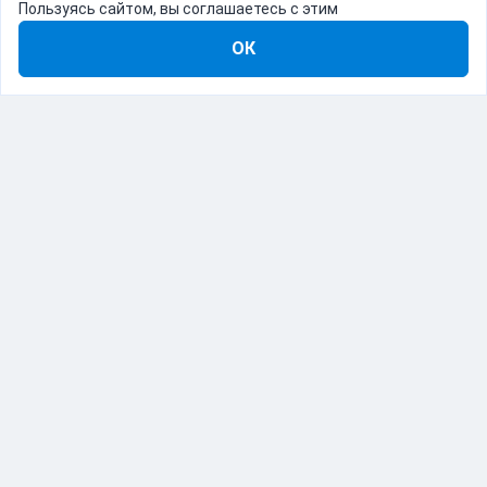
Пользуясь сайтом, вы соглашаетесь с этим
ОК
8-800-555-22-41
Демо Catapulto
Для кого
Тарифы
Информация
О компании
192012, Санкт-Петербург, пр. Обуховской Обороны, 120Б
© Catapulto 2013-
2026