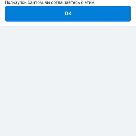
Пользуясь сайтом, вы соглашаетесь с этим
ОК
8-800-555-22-41
Демо Catapulto
Для кого
Тарифы
Информация
О компании
192012, Санкт-Петербург, пр. Обуховской Обороны, 120Б
© Catapulto 2013-
2026