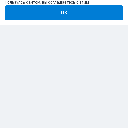
Пользуясь сайтом, вы соглашаетесь с этим
ОК
8-800-555-22-41
Демо Catapulto
Для кого
Тарифы
Информация
О компании
192012, Санкт-Петербург, пр. Обуховской Обороны, 120Б
© Catapulto 2013-
2026