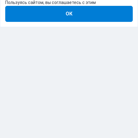
Пользуясь сайтом, вы соглашаетесь с этим
ОК
8-800-555-22-41
Демо Catapulto
Для кого
Тарифы
Информация
О компании
192012, Санкт-Петербург, пр. Обуховской Обороны, 120Б
© Catapulto 2013-
2026