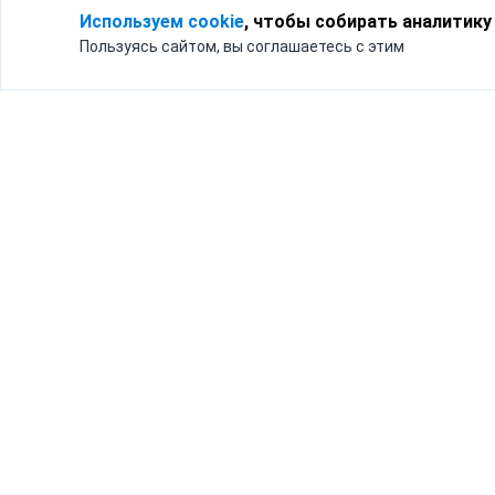
Используем cookie
, чтобы собирать аналитику
Пользуясь сайтом, вы соглашаетесь с этим
Для кого
Тарифы
Бизнесу
Доставка по России
Частным лицам
Интернет-магазинам
Доставка для бизнеса
192012, Санк
и интернет-магазинов