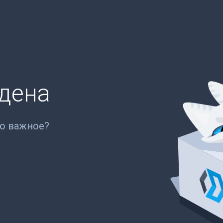
йдена
то важное?