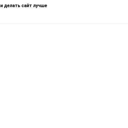
 и делать сайт лучше
Информация
О компании
Новости
Что такое Catapulto
Частые вопросы
Службы доставки
Реферальная программа
Нам доверяют
Публичная оферта
Кейсы
Политика обработки
Блог
персональных данных
Контакты
т-Петербург, пр. Обуховской Обороны, 120Б