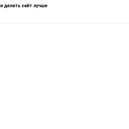
 и делать сайт лучше
Информация
О компании
Новости
Что такое Catapulto
Частые вопросы
Службы доставки
Реферальная программа
Нам доверяют
Публичная оферта
Кейсы
Политика обработки
Блог
персональных данных
Контакты
т-Петербург, пр. Обуховской Обороны, 120Б