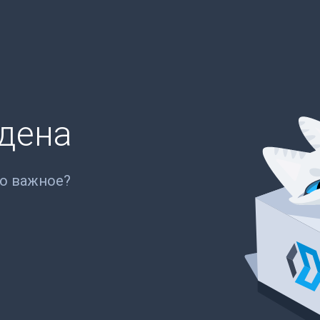
йдена
то важное?