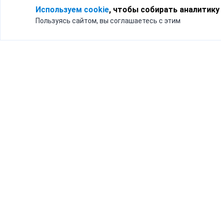
Используем cookie
, чтобы собирать аналитику
Пользуясь сайтом, вы соглашаетесь с этим
Для кого
Тарифы
Бизнесу
Доставка по России
Частным лицам
Интернет-магазинам
Доставка для бизнеса
192012, Санк
и интернет-магазинов