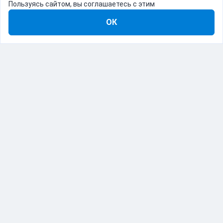
Пользуясь сайтом, вы соглашаетесь с этим
ОК
8-800-555-22-41
Демо Catapulto
Для кого
Тарифы
Информация
О компании
192012, Санкт-Петербург, пр. Обуховской Обороны, 120Б
© Catapulto 2013-
2026