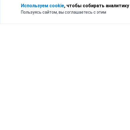
Используем cookie
, чтобы собирать аналитику
Пользуясь сайтом, вы соглашаетесь с этим
Для кого
Тарифы
Бизнесу
Доставка по России
Частным лицам
Интернет-магазинам
Доставка для бизнеса
192012, Санк
и интернет-магазинов