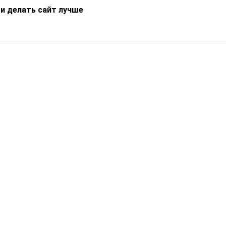
 и делать сайт лучше
Информация
О компании
Новости
Что такое Catapulto
Частые вопросы
Службы доставки
Реферальная программа
Нам доверяют
Публичная оферта
Кейсы
Политика обработки
Блог
персональных данных
Контакты
т-Петербург, пр. Обуховской Обороны, 120Б