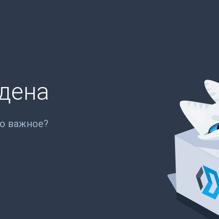
йдена
то важное?