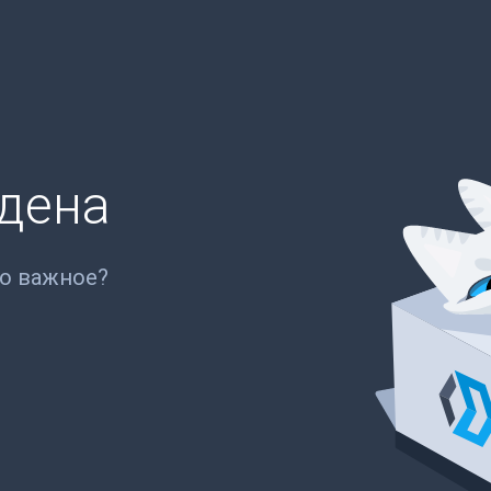
йдена
то важное?