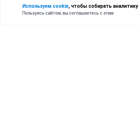
Используем cookie
, чтобы собирать аналитику
Пользуясь сайтом, вы соглашаетесь с этим
Для кого
Тарифы
Бизнесу
Доставка по России
Частным лицам
Интернет-магазинам
Доставка для бизнеса
192012, Санк
и интернет-магазинов