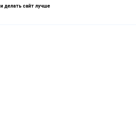
 и делать сайт лучше
Информация
О компании
Новости
Что такое Catapulto
Частые вопросы
Службы доставки
Реферальная программа
Нам доверяют
Публичная оферта
Кейсы
Политика обработки
Блог
персональных данных
Контакты
т-Петербург, пр. Обуховской Обороны, 120Б