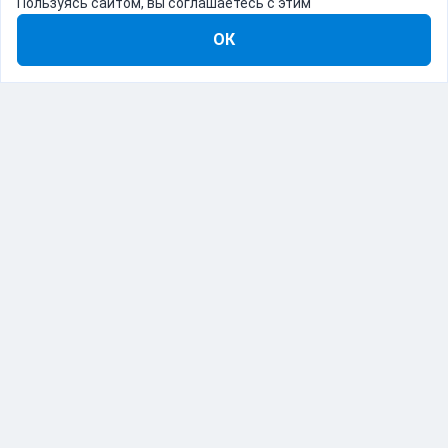
Пользуясь сайтом, вы соглашаетесь с этим
ОК
8-800-555-22-41
Демо Catapulto
Для кого
Тарифы
Информация
О компании
192012, Санкт-Петербург, пр. Обуховской Обороны, 120Б
© Catapulto 2013-
2026