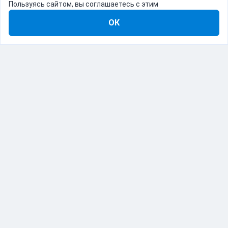
Пользуясь сайтом, вы соглашаетесь с этим
ОК
8-800-555-22-41
Демо Catapulto
Для кого
Тарифы
Информация
О компании
192012, Санкт-Петербург, пр. Обуховской Обороны, 120Б
© Catapulto 2013-
2026