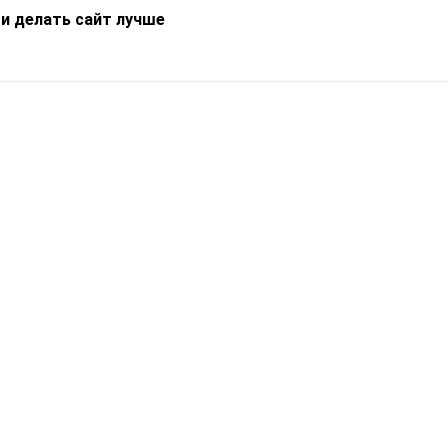
 и делать сайт лучше
Информация
О компании
Новости
Что такое Catapulto
Частые вопросы
Службы доставки
Реферальная программа
Нам доверяют
Публичная оферта
Кейсы
Политика обработки
Блог
персональных данных
Контакты
т-Петербург, пр. Обуховской Обороны, 120Б