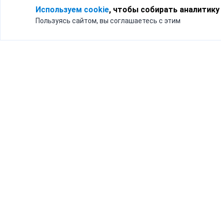
Используем cookie
, чтобы собирать аналитику
Пользуясь сайтом, вы соглашаетесь с этим
Для кого
Тарифы
Бизнесу
Доставка по России
Частным лицам
Интернет-магазинам
Доставка для бизнеса
192012, Санк
и интернет-магазинов