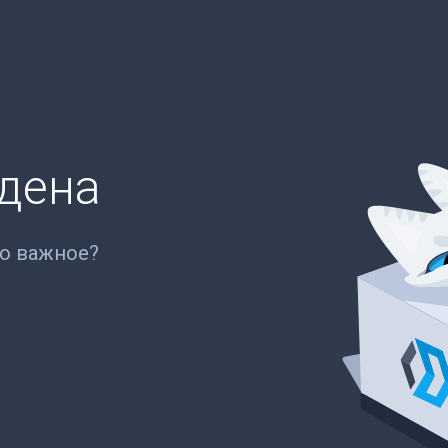
йдена
то важное?