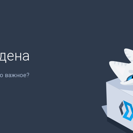
йдена
то важное?