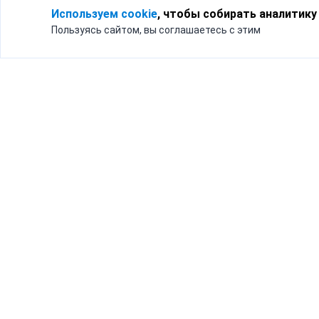
Используем cookie
, чтобы собирать аналитику
Пользуясь сайтом, вы соглашаетесь с этим
Для кого
Тарифы
Бизнесу
Доставка по России
Частным лицам
Интернет-магазинам
Доставка для бизнеса
192012, Санк
и интернет-магазинов