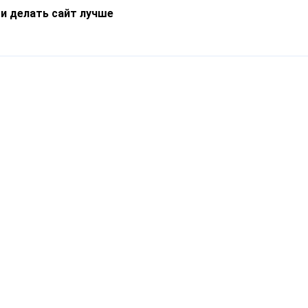
 и делать сайт лучше
Информация
О компании
Новости
Что такое Catapulto
Частые вопросы
Службы доставки
Реферальная программа
Нам доверяют
Публичная оферта
Кейсы
Политика обработки
Блог
персональных данных
Контакты
т-Петербург, пр. Обуховской Обороны, 120Б