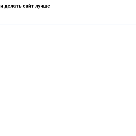
 и делать сайт лучше
Информация
О компании
Новости
Что такое Catapulto
Частые вопросы
Службы доставки
Реферальная программа
Нам доверяют
Публичная оферта
Кейсы
Политика обработки
Блог
персональных данных
Контакты
т-Петербург, пр. Обуховской Обороны, 120Б