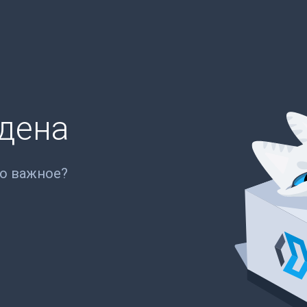
йдена
то важное?