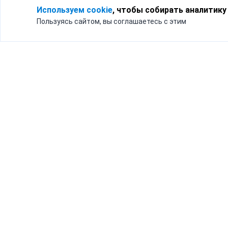
Используем cookie
, чтобы собирать аналитику
Пользуясь сайтом, вы соглашаетесь с этим
Для кого
Тарифы
Бизнесу
Доставка по России
Частным лицам
Интернет-магазинам
Доставка для бизнеса
192012, Санк
и интернет-магазинов